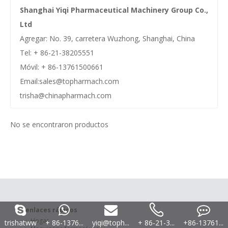
Shanghai Yiqi Pharmaceutical Machinery Group Co.,
Ltd
Agregar: No. 39, carretera Wuzhong, Shanghai, China
Tel: + 86-21-38205551
Móvil: + 86-13761500661
Email:
sales@topharmach.com
trisha@chinapharmach.com
No se encontraron productos
enlaces rápidos
Hogar
trishatww
+ 86-1376...
yiqi@toph...
+ 86-21-3...
+86-13761...