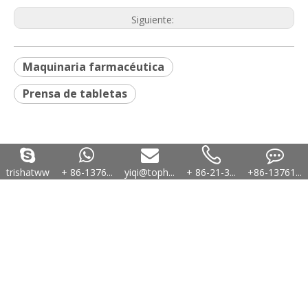
Siguiente:
Maquinaria farmacéutica
Prensa de tabletas
trishatww
+ 86-1376...
yiqi@toph...
+ 86-21-3...
+86-13761...
enlaces rápidos
Hogar
Maquinaria farmacéutica
Maquinaria de paqueteria