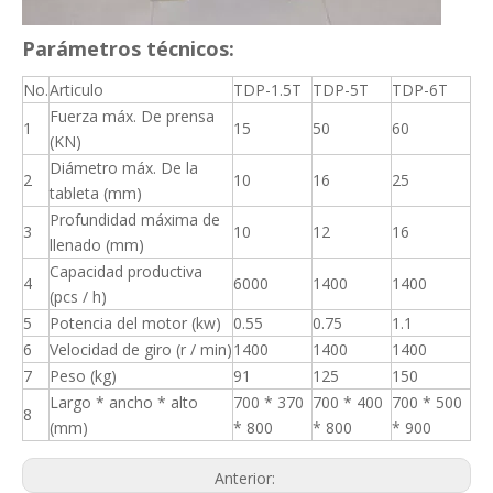
Parámetros técnicos:
No.
Articulo
TDP-1.5T
TDP-5T
TDP-6T
Fuerza máx. De prensa
1
15
50
60
(KN)
Diámetro máx. De la
2
10
16
25
tableta (mm)
Profundidad máxima de
3
10
12
16
llenado (mm)
Capacidad productiva
4
6000
1400
1400
(pcs / h)
5
Potencia del motor (kw)
0.55
0.75
1.1
6
Velocidad de giro (r / min)
1400
1400
1400
7
Peso (kg)
91
125
150
Largo * ancho * alto
700 * 370
700 * 400
700 * 500
8
(mm)
* 800
* 800
* 900
Anterior: