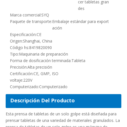
cer tabletas gran
des
Marca comercial:
SYQ
Paquete de transporte:
Embalaje estándar para export
ación
Especificación:
CE
Origen:
Shanghai, China
Código hs:
8419820090
Tipo:
Maquinaria de preparación
Forma de dosificación terminada:
Tableta
Precisión:
Alta precisión
Certificación:
CE, GMP, ISO
voltaje:
220V
Computerizado:
Computerizado
Descripción Del Producto
Esta prensa de tabletas de un solo golpe está diseñada para
prensar tabletas de una variedad de materiales granulados. La
prensa de tabletas de un solo golpe es una máquina de