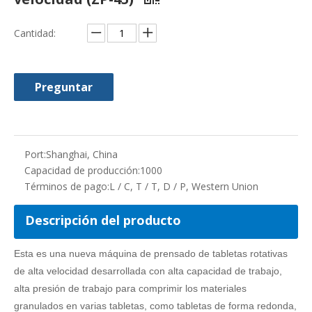
Descripción del producto
Esta es una nueva máquina de prensado de tabletas rotativas
de alta velocidad desarrollada con alta capacidad de trabajo,
alta presión de trabajo para comprimir los materiales
granulados en varias tabletas, como tabletas de forma redonda,
tabletas de forma irregular e incluso tabletas con forma de
anillo, ampliamente aplicadas a las industrias farmacéuticas. ,
químicos, alimenticios, eléctricos, etc.
Caracteristicas
Con alta eficiencia de trabajo, la capacidad de trabajo es de
hasta 200,000 piezas / h.
GMP estándar. La cubierta exterior y la cámara de trabajo
están hechas de acero inoxidable. El plato giratorio está bien
tratado, no es tóxico, es liso y resistente al desgaste.
Funcionamiento estable con alta presión de trabajo,
especialmente podría presionar los materiales de formación