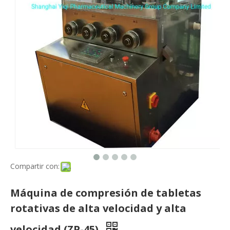
Compartir con:
Máquina de compresión de tabletas
rotativas de alta velocidad y alta
velocidad (ZP-45)
Cantidad:
Preguntar
Port:
Shanghai, China
Capacidad de producción:
1000
Términos de pago:
L / C, T / T, D / P, Western Union