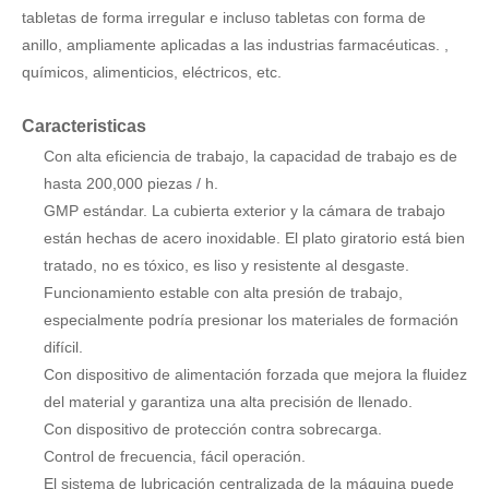
difícil.
Con dispositivo de alimentación forzada que mejora la fluidez
del material y garantiza una alta precisión de llenado.
Con dispositivo de protección contra sobrecarga.
Control de frecuencia, fácil operación.
El sistema de lubricación centralizada de la máquina puede
garantizar el suministro de aceite a cada parte de lubricación
mediante la bomba de lubricación intelectual.
Fácil limpieza y mantenimiento.
El sistema de transmisión se encuentra dentro de la caja de
engranajes helicoidales debajo del cuerpo principal, y es una
parte totalmente independiente. No puede contaminarse de
forma cruzada y el sistema de transmisión está totalmente
lubricado con un funcionamiento silencioso.
Simplemente instalación y fácil cambio de piezas de riel
inferior y rodillo de presión inferior por el nuevo diseño
patentado.