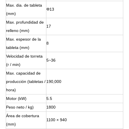
hora)
Motor (kW)
5.5
Peso neto / kg)
1800
Área de cobertura
1100 × 940
(mm)
Altura incluida la tolva
1755
(mm)
Altura sin la tolva
1500
(mm)