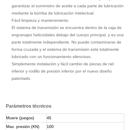
Parámetros técnicos
Muere (juegos)
45
Max. presión (KN)
100
Max. dia. de tableta
Φ13
(mm)
Max. profundidad de
17
relleno (mm)
Max. espesor de la
8
tableta (mm)
Velocidad de torreta
5
~
36
(r / min)
Max. capacidad de
producción (tabletas /
190,000