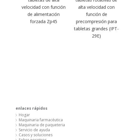
enlaces rápidos
Hogar
Maquinaria farmacéutica
Maquinaria de paqueteria
Servicio de ayuda
Casos y soluciones
Sobre nosotros
Contáctenos
Shanghai YIQI
Agregar: No. 39, carretera Wuzhong, Shanghai, China
Tel: + 86-21-38205551
Móvil: + 86-13761500661
Departamento de ventas
Sra. Trisha Tong
Skype: trishatww
yiqi@topharmach.com