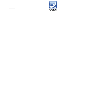
Usted está aquí:
Hogar
»
Maquinaria farmacéutica
»
Maquinaria de preparación farmacéutica
»
Prensa de
tabletas
»
Máquina de compresión de tabletas rotativas de
alta velocidad y alta velocidad (ZP-45)