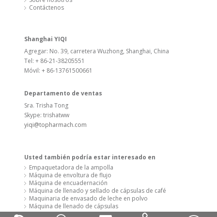
Usted también podría estar interesado en
Empaquetadora de la ampolla
Máquina de envoltura de flujo
Máquina de encuadernación
Máquina de llenado y sellado de cápsulas de café
Maquinaria de envasado de leche en polvo
Máquina de llenado de cápsulas
Oficina de Paraguay
Tel: 595 981 503.101
Agregar: Mateo Díaz 180 - Ciudad de Luque
Email:
loveramario@gmail.com
Copyright 2020 @ SYQ Group Todos los derechos reservados.
Tecnología por
Leadong