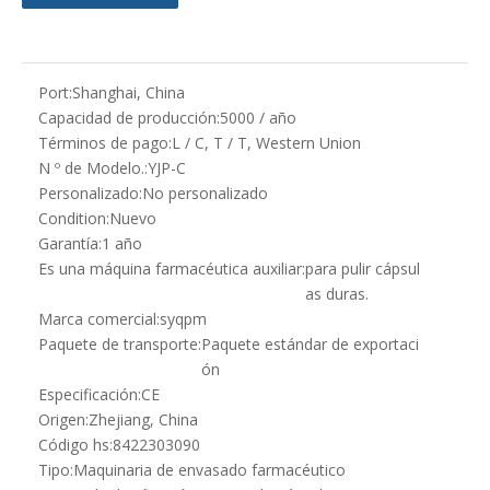
Port:
Shanghai, China
Capacidad de producción:
5000 / año
Términos de pago:
L / C, T / T, Western Union
N º de Modelo.:
YJP-C
Personalizado:
No personalizado
Condition:
Nuevo
Garantía:
1 año
Es una máquina farmacéutica auxiliar:
para pulir cápsul
as duras.
Marca comercial:
syqpm
Paquete de transporte:
Paquete estándar de exportaci
ón
Especificación:
CE
Origen:
Zhejiang, China
Código hs:
8422303090
Tipo:
Maquinaria de envasado farmacéutico