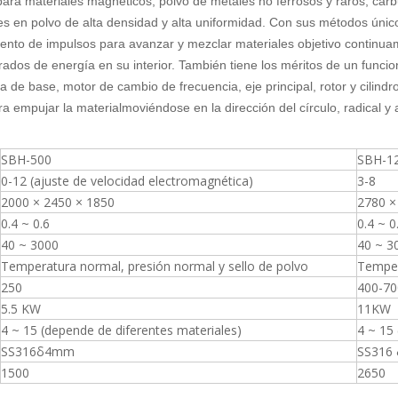
 para materiales magnéticos, polvo de metales no ferrosos y raros, ca
es en polvo de alta densidad y alta uniformidad.
Con sus métodos únicos
iento de impulsos para avanzar
y mezclar materiales objetivo continua
ados de energía en su interior.
También tiene los méritos de un funcio
e base, motor de cambio de frecuencia, eje principal, rotor y cilindro
ara empujar la materia
l
moviéndose en la dirección del círculo, radical y
SBH-500
SBH-1
0-12 (ajuste de velocidad electromagnética)
3-8
2000 × 2450 × 1850
2780 ×
0.4 ~ 0.6
0.4 ~ 0
40 ~ 3000
40 ~ 3
Temperatura normal, presión normal y sello de polvo
Temper
250
400-70
5.5 KW
11KW
4 ~ 15 (depende de diferentes materiales)
4 ~ 15
SS316δ4mm
SS316
1500
2650