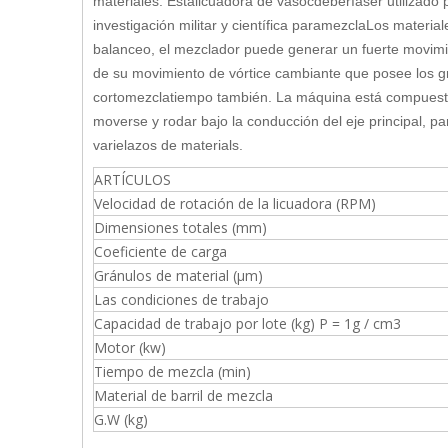
materiales.
Esta
licuadora de vaso
c
debería
ser utilizado
investigación militar y científica para
mezcla
Los material
balanceo, el mezclador puede generar un fuerte movim
de su movimiento de vórtice cambiante que posee los gr
corto
mezcla
tiempo también.
La máquina está compuesta d
moverse y rodar bajo la conducción del eje principal, p
vari
e
lazos de material
s
.
ARTÍCULOS
Velocidad de rotación de la licuadora (RPM)
Dimensiones totales (mm)
Coeficiente de carga
Gránulos de material (µm)
Las condiciones de trabajo
Capacidad de trabajo por lote (kg) P = 1g / cm3
Motor (kw)
Tiempo de mezcla (min)
Material de barril de mezcla
G.W (kg)