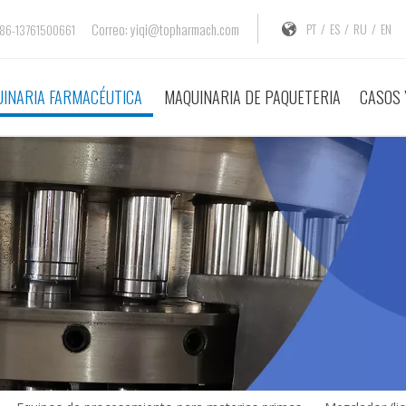
Correo:
yiqi@topharmach.com
PT
/
ES
/
RU
/
EN
 + 86-13761500661
INARIA FARMACÉUTICA
MAQUINARIA DE PAQUETERIA
CASOS 