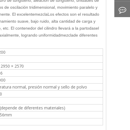
rburo de tungsteno, aleación de tungsteno, unidades de
 de oscilación tridimensional, movimiento paralelo y
mente.
El excelente
mezcla
Los efectos son el resultado
namiento suave, bajo ruido, alta cantidad de carga y
, etc.
El contenedor del cilindro llevará a la par
todas
el
 axialmente, logrando uniformidad
mezcla
de diferentes
200
 2950 × 2570
.6
000
atura normal, presión normal y sello de polvo
0
 (depende de diferentes materiales)
 δ6mm