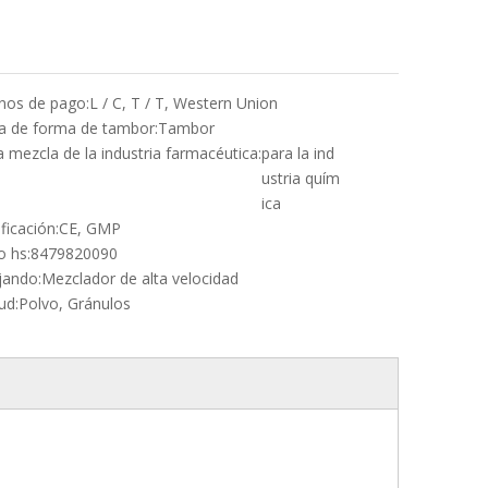
nos de pago:
L / C, T / T, Western Union
a de forma de tambor:
Tambor
a mezcla de la industria farmacéutica:
para la ind
ustria quím
ica
ficación:
CE, GMP
o hs:
8479820090
jando:
Mezclador de alta velocidad
ud:
Polvo, Gránulos