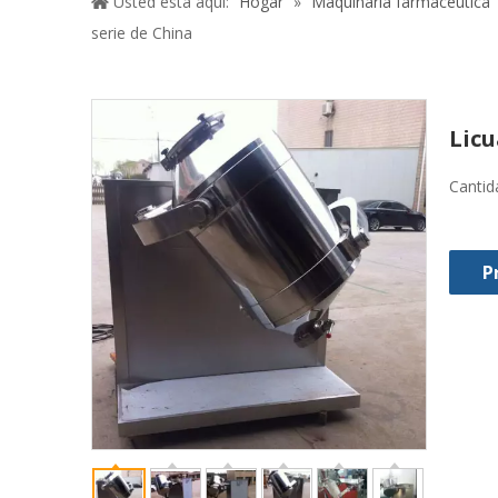
Usted está aquí:
Hogar
»
Maquinaria farmacéutica
serie de China
Licu
Cantid
P