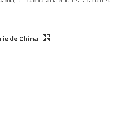
cuadora)
»
Licuadora farmacéutica de alta calidad de la
erie de China