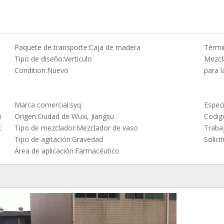
Paquete de transporte:
Caja de madera
Térmi
Tipo de diseño:
Verticulo
Mezcl
Condition:
Nuevo
para l
Marca comercial:
syq
Especi
i
Origen:
Ciudad de Wuxi, Jiangsu
Códig
t
Tipo de mezclador:
Mezclador de vaso
Traba
Tipo de agitación:
Gravedad
Solicit
Área de aplicación:
Farmacéutico