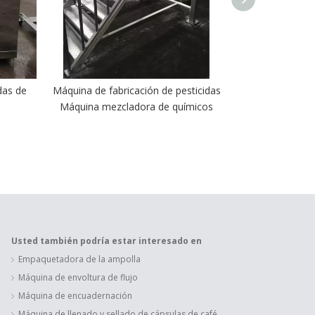
das de
Máquina de fabricación de pesticidas
Maquinaria 
Máquina mezcladora de químicos
Mezclado y
Máquina de Ta
Usted también podría estar interesado en
Empaquetadora de la ampolla
Máquina de envoltura de flujo
Máquina de encuadernación
Máquina de llenado y sellado de cápsulas de café