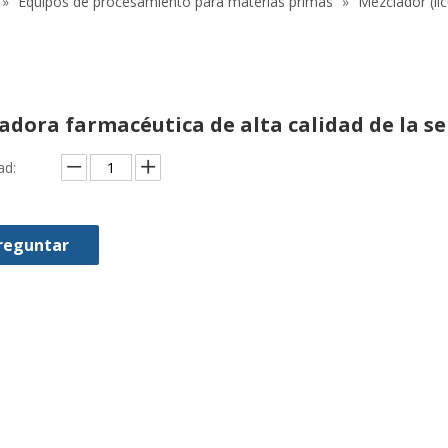
»
Equipos de procesamiento para materias primas
»
Mezclador (li
adora farmacéutica de alta calidad de la s
ad:
reguntar